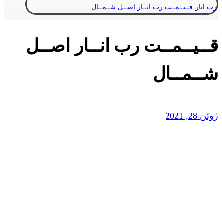
رب انار
قــیــمــت رب انــار اصــل شــمــال
قــیــمــت رب انــار اصــل
شــمــال
ژوئن 28, 2021