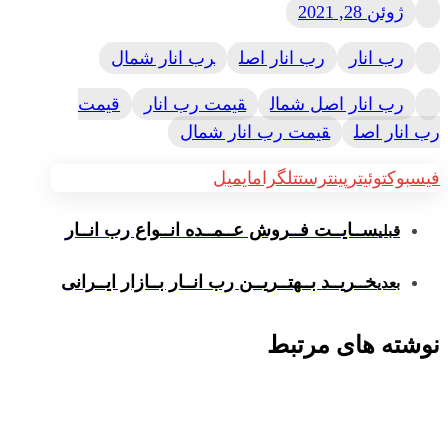
ژوئن 28, 2021
رب انار
رب انار اصل
رب انار شمال
رب انار اصل شمال
قیمت رب انار
قیمت
رب انار اصل
قیمت رب انار شمال
فیسبوک
توئیتر
پینترست
تلگرام
ایمیل
ســایــت فــروش عــمــده انــواع رب انــار
قبلی
خــریــد بــهتــریــن رب انــار بــازار ایــرانی
بعدی
نوشته های مرتبط