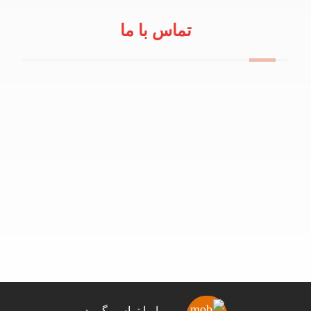
تماس با ما
09114100434
info@robeanar.ir
mah.hosseinii
bazarrobanar
با ما تماس بگیرید