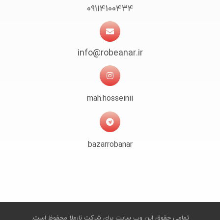
09114100434
info@robeanar.ir
mah.hosseinii
bazarrobanar
تمامی حقوق این وب سایت برای شرکت نارملا محفوظ است.