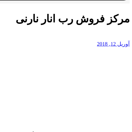
مرکز فروش رب انار نارنی
آوریل 12, 2018