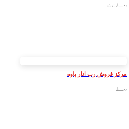
رب انار ترش
مرکز فروش رب انار پاوه
رب انار