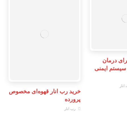
رای درمان
سیستم ایمنی
انار
خرید رب انار قهوه‌ای مخصوص
پرورده
رب انار