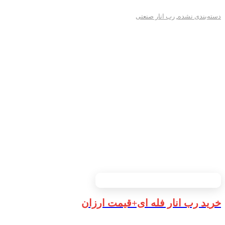
دسته‌بندی نشده
,
رب انار صنعتی
خرید رب انار فله ای+قیمت ارزان