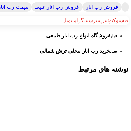
فروش رب انار
فروش رب انار غلیظ
قیمت رب انار
فیسبوک
توئیتر
پینترست
تلگرام
ایمیل
فروشگاه انواع رب انار طبیعی
قبلی
خرید رب انار محلی ترش شمالی
بعدی
نوشته های مرتبط