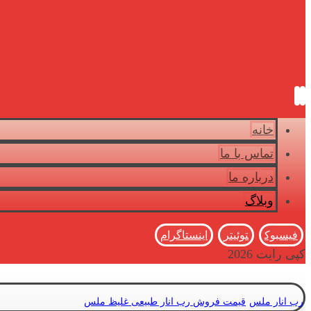
خانه
تماس با ما
درباره ما
وبلاگ
فیسبوک
توئیتر
اینستاگرام
کپی رایت 2026
رب انار ملس
قیمت فروش رب انار طبیعی غلیظ ملس