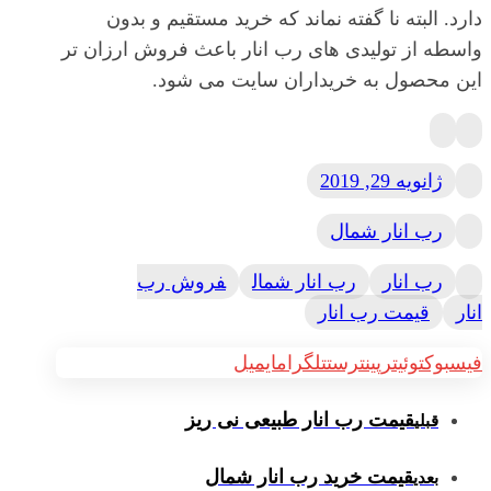
دارد. البته نا گفته نماند که خرید مستقیم و بدون
واسطه از تولیدی های رب انار باعث فروش ارزان تر
این محصول به خریداران سایت می شود.
ژانویه 29, 2019
رب انار شمال
رب انار
رب انار شمال
فروش رب
انار
قیمت رب انار
فیسبوک
توئیتر
پینترست
تلگرام
ایمیل
قیمت رب انار طبیعی نی ریز
قبلی
قیمت خرید رب انار شمال
بعدی