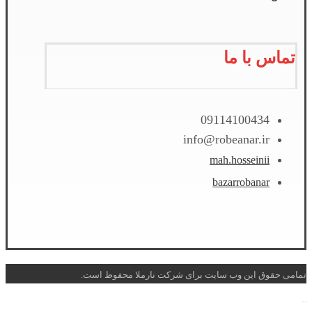
تماس با ما
09114100434
info@robeanar.ir
mah.hosseinii
bazarrobanar
تمامی حقوق این وب سایت برای شرکت نارملا محفوظ است.