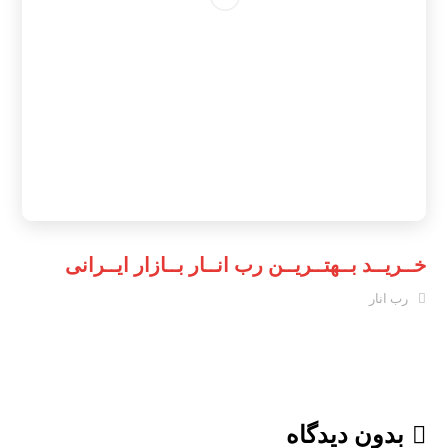
خــریــد بــهتــریــن رب انــار بــازار ایــرانی
رب انار
بدون دیدگاه