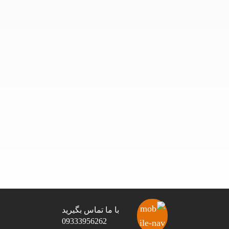
09114100434
info@robeanar.ir
mah.hosseinii
bazarrobanar
با ما تماس بگیرید
09333956262
تمامی حقوق این وب سایت برای شرکت نارملا محفوظ است.