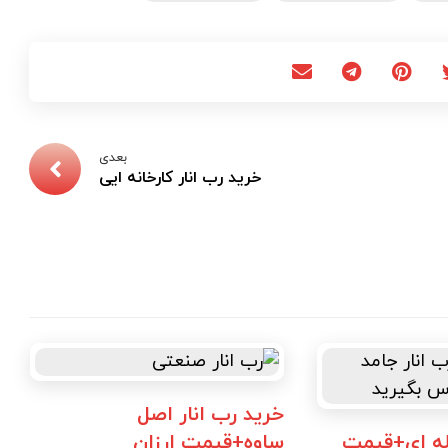
بعدی
خرید رب انار کارخانه ایی
خرید رب انار اصل
فله ای+قیمت
ساوه+قیمت ارزان