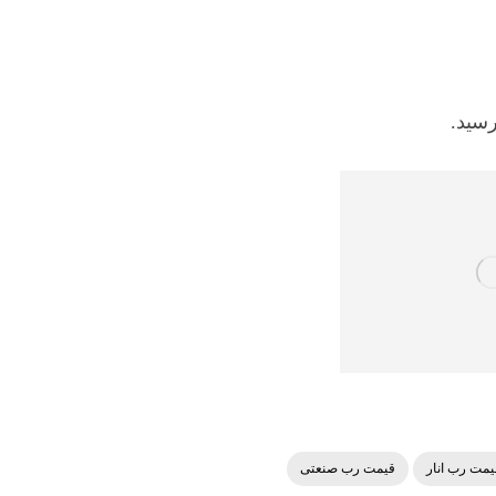
سید.
یمت رب انار
قیمت رب صنعتی