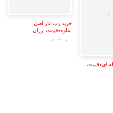
خرید رب انار اصل
ساوه+قیمت ارزان
رب انار اصل
له ای+قیمت