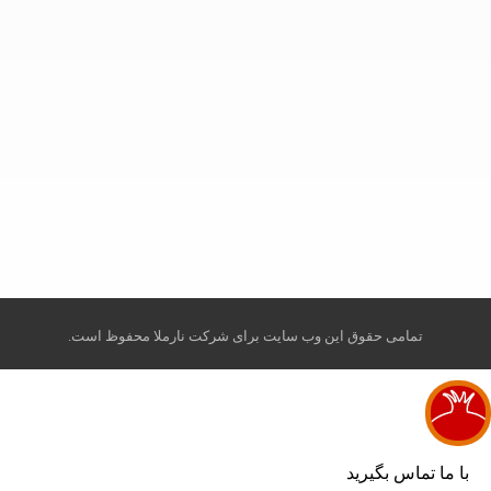
info@robeanar.ir
mah.hosseinii
bazarrobanar
تمامی حقوق این وب سایت برای شرکت نارملا محفوظ است.
با ما تماس بگیرید