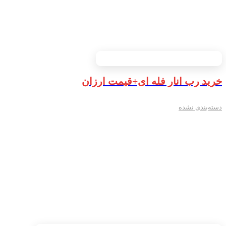
خرید رب انار فله ای+قیمت ارزان
دسته‌بندی نشده