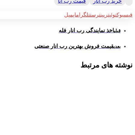
خرید رب انار
قیمت رب انا
فیسبوک
توئیتر
پینترست
تلگرام
ایمیل
اخذ نمایندگی رب انار فله
قبلی
قیمت فروش بهترین رب انار صنعتی
بعدی
نوشته های مرتبط