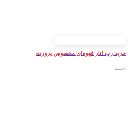
خرید رب انار قهوه‌ای مخصوص پرورده
رب انار