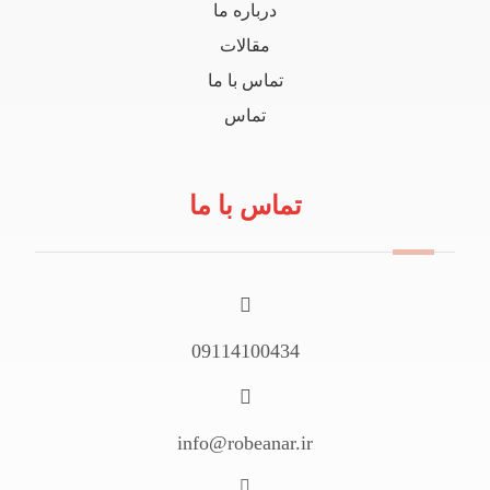
درباره ما
مقالات
تماس با ما
تماس
تماس با ما
09114100434
info@robeanar.ir