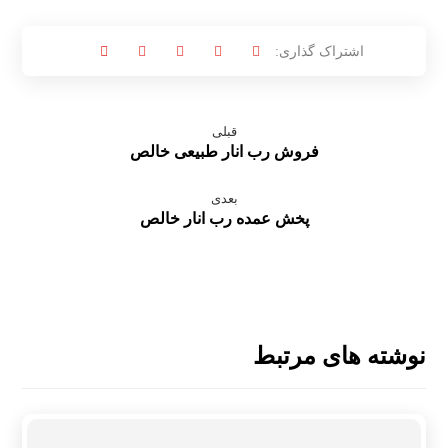
قبلی
فروش رب انار طبیعی خالص
بعدی
پخش عمده رب انار خالص
نوشته های مرتبط