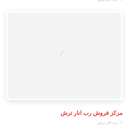
مرکز فروش رب انار ترش
رب انار ترش