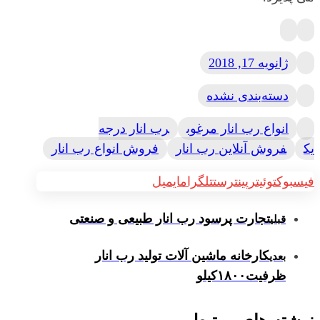
ژانویه 17, 2018
دسته‌بندی نشده
انواع رب انار مرغوب
رب انار درجه
یک
فروش آنلاین رب انار
فروش انواع رب انار
فیسبوک
توئیتر
پینترست
تلگرام
ایمیل
تجارت پرسود رب انار طبیعی و صنعتی
قبلی
کارخانه ماشین آلات تولید رب انار
بعدی
ظرفیت۱۸۰۰کیلو