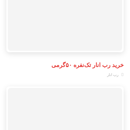
خرید رب انار تک‌نفره ۵۰گرمی
رب انار