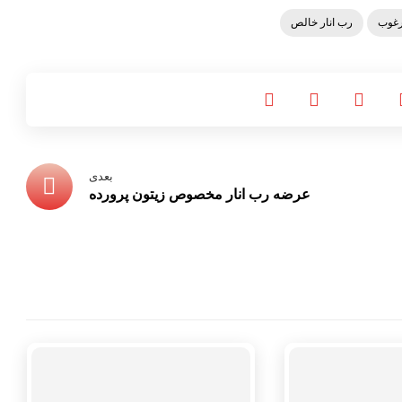
رغوب
رب انار خالص
بعدی
عرضه رب انار مخصوص زیتون پرورده