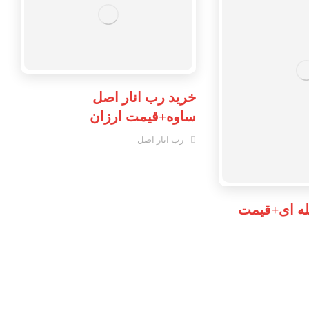
خرید رب انار اصل
ساوه+قیمت ارزان
رب انار اصل
له ای+قیمت