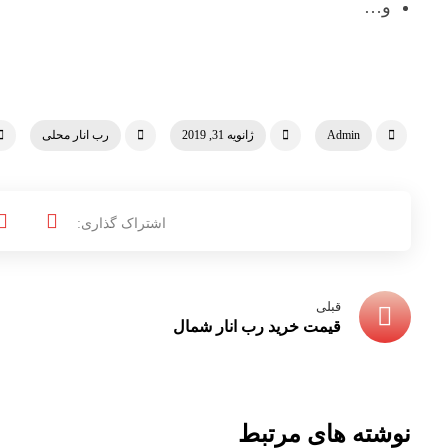
و…
Admin
ژانویه 31, 2019
رب انار محلی
قبلی
قیمت خرید رب انار شمال
نوشته های مرتبط