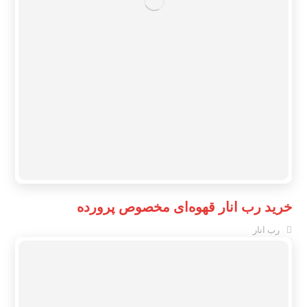
خرید رب انار قهوه‌ای مخصوص پرورده
رب انار