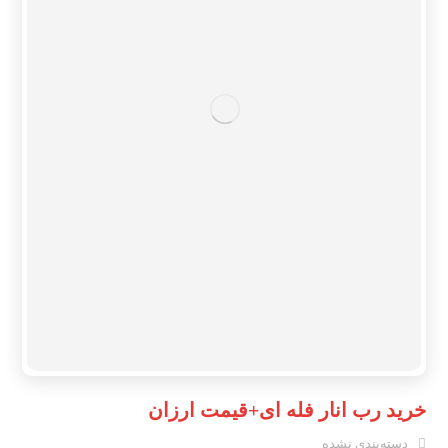
خرید رب انار فله ای+قیمت ارزان
دسته‌بندی نشده