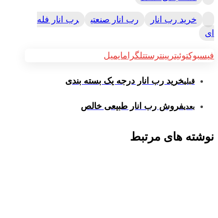
خرید رب انار
رب انار صنعتی
رب انار فله
ای
فیسبوک
توئیتر
پینترست
تلگرام
ایمیل
خرید رب انار درجه یک بسته بندی
قبلی
فروش رب انار طبیعی خالص
بعدی
نوشته های مرتبط