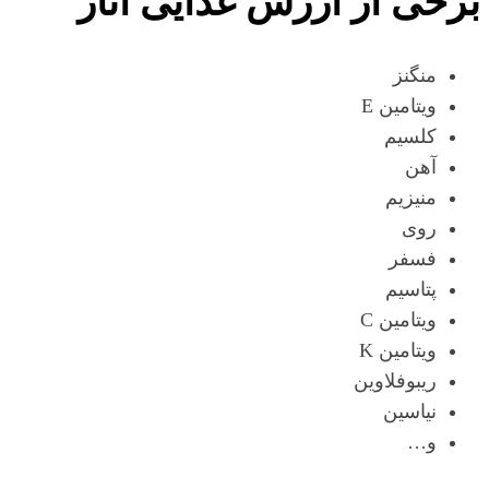
برخی از ارزش غذایی انار
منگنز
ویتامین E
کلسیم
آهن
منیزیم
روی
فسفر
پتاسیم
ویتامین C
ویتامین K
ریبوفلاوین
نیاسین
و…