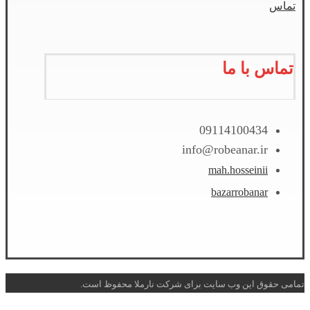
تماس
تماس با ما
09114100434
info@robeanar.ir
mah.hosseinii
bazarrobanar
تمامی حقوق این وب سایت برای شرکت نارملا محفوظ است.