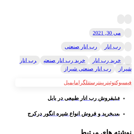
می 30, 2021
رب انار
رب انار صنعتی
خرید رب انار
خرید رب انار صنعتی
رب انار
شیراز
رب انار صنعتی شیراز
فیسبوک
توئیتر
پینترست
تلگرام
ایمیل
فروش رب انار طبیعی در بابل
قبلی
خرید و فروش انواع شیره انگور درکرج
بعدی
نوشته های مرتبط