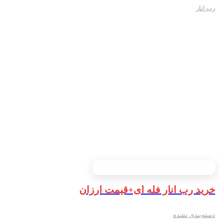
رب انار
خرید رب انار فله ای+قیمت ارزان
دسته‌بندی نشده