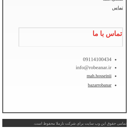
تماس
تماس با ما
09114100434
info@robeanar.ir
mah.hosseinii
bazarrobanar
تمامی حقوق این وب سایت برای شرکت نارملا محفوظ است.