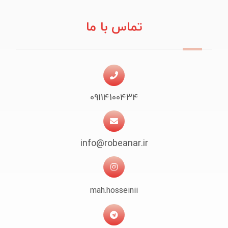
تماس با ما
09114100434
info@robeanar.ir
mah.hosseinii