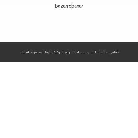
bazarrobanar
تمامی حقوق این وب سایت برای شرکت نارملا محفوظ است.