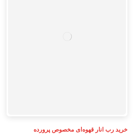
خرید رب انار قهوه‌ای مخصوص پرورده