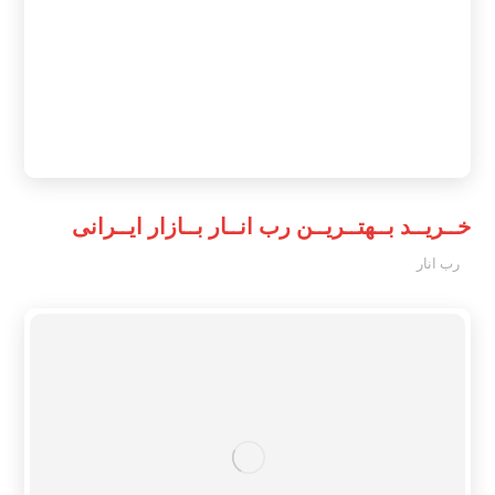
خــریــد بــهتــریــن رب انــار بــازار ایــرانی
رب انار