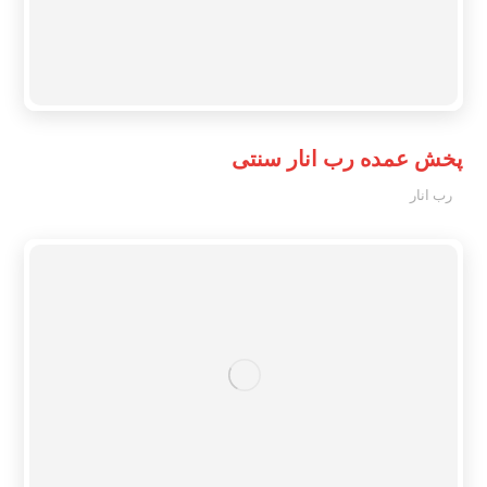
پخش عمده رب انار سنتی
رب انار