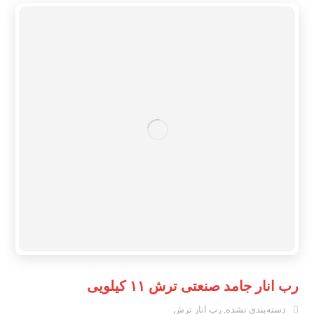
رب انار جامد صنعتی ترش ۱۱ کیلویی
دسته‌بندی نشده
,
رب انار ترش