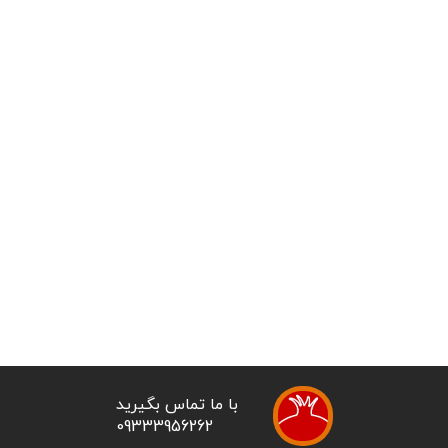
با ما تماس بگیرید
09333956262