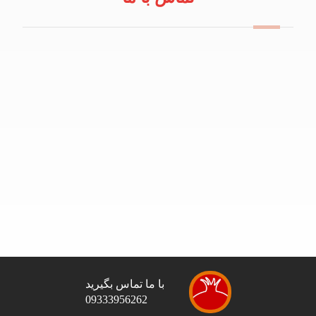
09114100434
info@robeanar.ir
mah.hosseinii
bazarrobanar
با ما تماس بگیرید
09333956262
تمامی حقوق این وب سایت برای شرکت نارملا محفوظ است.