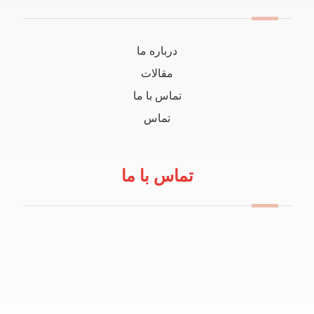
درباره ما
مقالات
تماس با ما
تماس
تماس با ما
09114100434
info@robeanar.ir