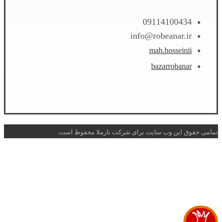
09114100434
info@robeanar.ir
mah.hosseinii
bazarrobanar
تمامی حقوق این وب سایت برای شرکت نارملا محفوظ است.