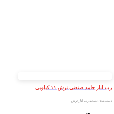
رب انار جامد صنعتی ترش ۱۱ کیلویی
دسته‌بندی نشده
,
رب انار ترش