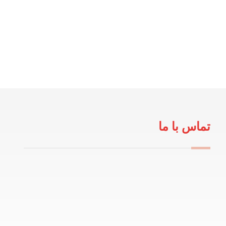
تماس با ما
09114100434
info@robeanar.ir
mah.hosseinii