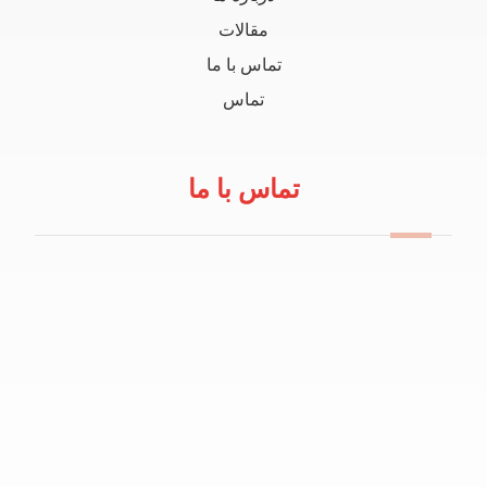
مقالات
تماس با ما
تماس
تماس با ما
09114100434
info@robeanar.ir
mah.hosseinii