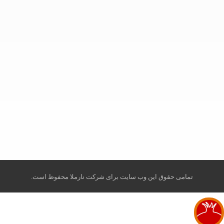
info@robeanar.ir
mah.hosseinii
bazarrobanar
تمامی حقوق این وب سایت برای شرکت نارملا محفوظ است.