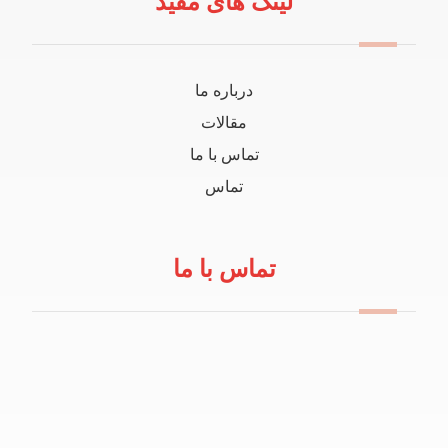
لینک های مفید
درباره ما
مقالات
تماس با ما
تماس
تماس با ما
09114100434