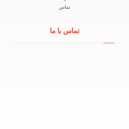
تماس
تماس با ما
09114100434
info@robeanar.ir
mah.hosseinii
bazarrobanar