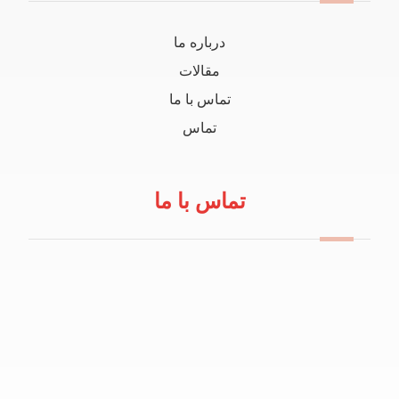
درباره ما
مقالات
تماس با ما
تماس
تماس با ما
09114100434
info@robeanar.ir