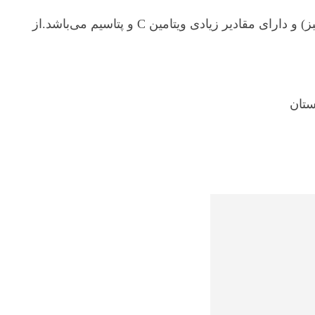
انار سرشار از آنتی‌اکسیدان بوده (حدوداً به اندازه چای سبز) و دارای مقادیر زیادی ویتامین C و پتاسیم می‌باشد.از
تان