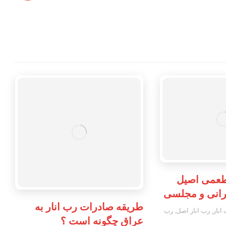
 طعمی اصیل
یرانی و مجلسی
طریقه صادرات رب انار به
انار
,
رب انار اصل
,
رب
عراق چگونه است ؟