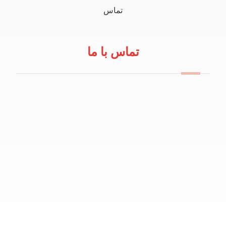
تماس
تماس با ما
09114100434
info@robeanar.ir
mah.hosseinii
bazarrobanar