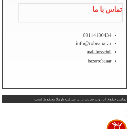
تماس با ما
09114100434
info@robeanar.ir
mah.hosseinii
bazarrobanar
تمامی حقوق این وب سایت برای شرکت نارملا محفوظ است.