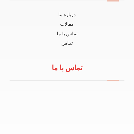
درباره ما
مقالات
تماس با ما
تماس
تماس با ما
09114100434
info@robeanar.ir