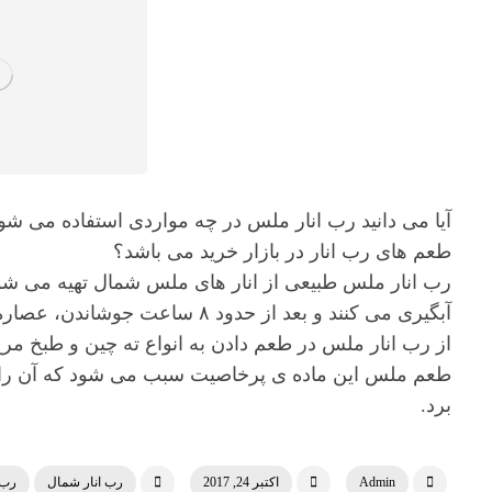
آیا می دانید رب انار ملس در چه مواردی استفاده می شود
طعم های رب انار در بازار خرید می باشد؟
رب انار ملس طبیعی از انار های ملس شمال تهیه می شود. ب
آبگیری می کنند و بعد از حدود ۸ ساعت جوشاندن، عصاره غلیظ و خوش طعمی بوجود می آید.
از رب انار ملس در طعم دادن به انواع ته چین و طبخ م
طعم ملس این ماده ی پرخاصیت سبب می شود که آن را ه
برد.
Admin
اکتبر 24, 2017
رب انار شمال
رب 