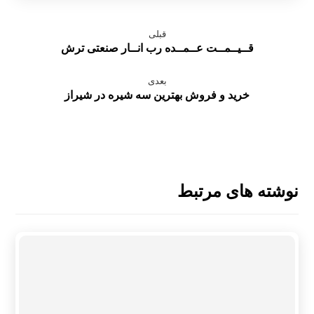
قبلی
قــیــمــت عــمــده رب انــار صنعتی ترش
بعدی
خرید و فروش بهترین سه شیره در شیراز
نوشته های مرتبط