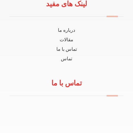
لینک های مفید
درباره ما
مقالات
تماس با ما
تماس
تماس با ما
09114100434