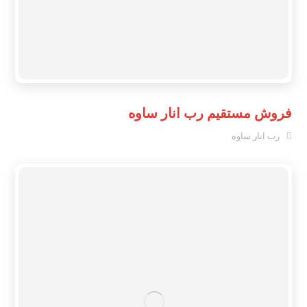
فروش مستقیم رب انار ساوه
رب انار ساوه