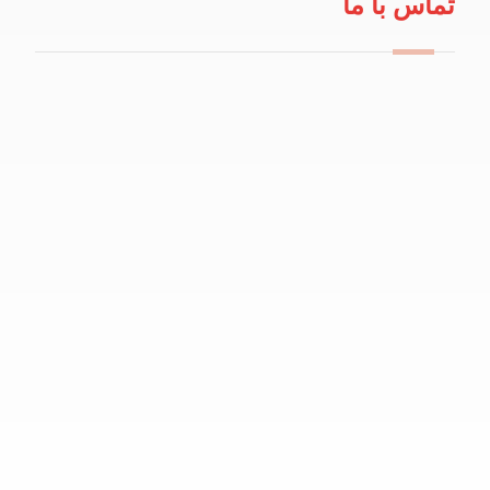
تماس با ما
09114100434
info@robeanar.ir
mah.hosseinii
bazarrobanar