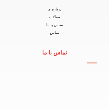
درباره ما
مقالات
تماس با ما
تماس
تماس با ما
09114100434
info@robeanar.ir