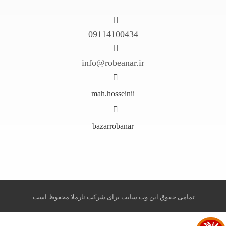
09114100434
info@robeanar.ir
mah.hosseinii
bazarrobanar
تمامی حقوق این وب سایت برای شرکت نارملا محفوظ است.