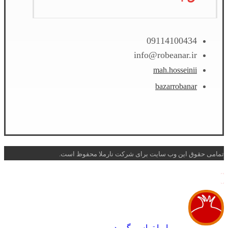
09114100434
info@robeanar.ir
mah.hosseinii
bazarrobanar
تمامی حقوق این وب سایت برای شرکت نارملا محفوظ است.
با ما تماس بگیرید