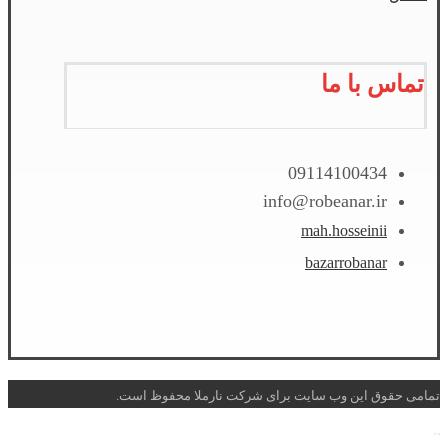
تماس با ما
09114100434
info@robeanar.ir
mah.hosseinii
bazarrobanar
تمامی حقوق این وب سایت برای شرکت نارملا محفوظ است.