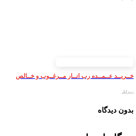
خــریــد عــمــده رب انــار مــرغــوب و خــالص
رب انار
بدون دیدگاه