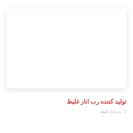
تولید کننده رب انار غلیظ
رب انار غلیظ