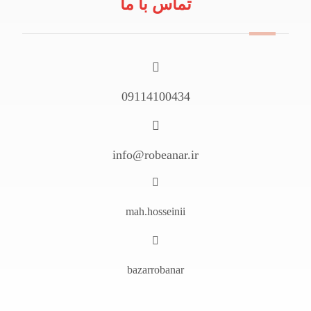
تماس با ما
09114100434
info@robeanar.ir
mah.hosseinii
bazarrobanar